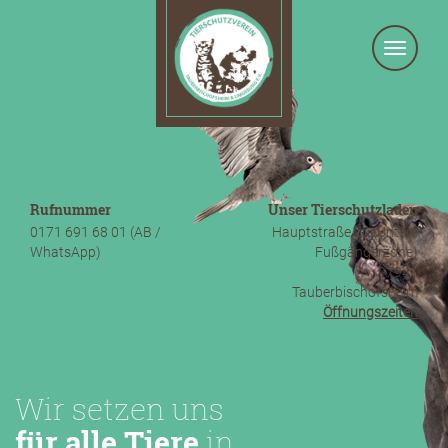
Toggle
navigat
Rufnummer
Unser Tierschutzladen
0171 691 68 01 (AB /
Hauptstraße 20 (Untere
WhatsApp)
Fußgängerzone)
97941
Tauberbischofsheim
Öffnungszeiten
Wir setzen uns
für alle Tiere
in