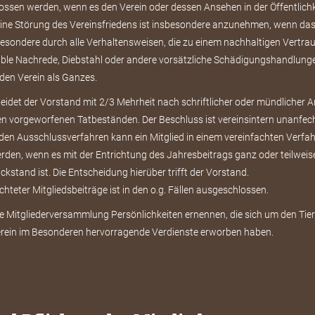
ossen werden, wenn es den Verein oder dessen Ansehen in der Öffentlichk
; eine Störung des Vereinsfriedens ist insbesondere anzunehmen, wenn da
besondere durch alle Verhaltensweisen, die zu einem nachhaltigen Vertrau
 üble Nachrede, Diebstahl oder andere vorsätzliche Schädigungshandlun
 den Verein als Ganzes.
idet der Vorstand mit 2/3 Mehrheit nach schriftlicher oder mündlicher 
en vorgeworfenen Tatbeständen. Der Beschluss ist vereinsintern unanfec
n Ausschlussverfahren kann ein Mitglied in einem vereinfachten Verfah
erden, wenn es mit der Entrichtung des Jahresbeitrags ganz oder teilweis
kstand ist. Die Entscheidung hierüber trifft der Vorstand.
ichteter Mitgliedsbeiträge ist in den o.g. Fällen ausgeschlossen.
e Mitgliederversammlung Persönlichkeiten ernennen, die sich um den Tie
rein im Besonderen hervorragende Verdienste erworben haben.