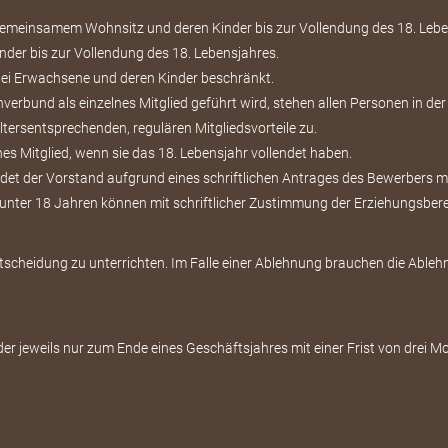
 gemeinsamem Wohnsitz und deren Kinder bis zur Vollendung des 18. Lebe
Kinder bis zur Vollendung des 18. Lebensjahres.
zwei Erwachsene und deren Kinder beschränkt.
nverbund als einzelnes Mitglied geführt wird, stehen allen Personen in der
ltersentsprechenden, regulären Mitgliedsvorteile zu.
es Mitglied, wenn sie das 18. Lebensjahr vollendet haben.
et der Vorstand aufgrund eines schriftlichen Antrages des Bewerbers mi
unter 18 Jahren können mit schriftlicher Zustimmung der Erziehungsbere
ntscheidung zu unterrichten. Im Falle einer Ablehnung brauchen die Able
, der jeweils nur zum Ende eines Geschäftsjahres mit einer Frist von drei M