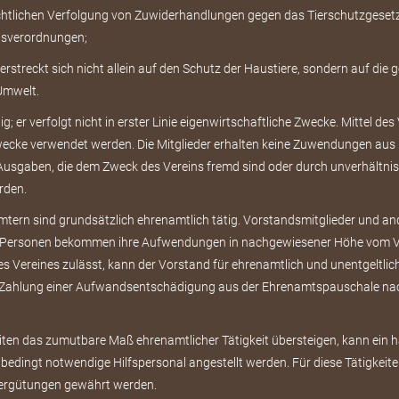
echtlichen Verfolgung von Zuwiderhandlungen gegen das Tierschutzgesetz
tsverordnungen;
 erstreckt sich nicht allein auf den Schutz der Haustiere, sondern auf die g
 Umwelt.
ätig; er verfolgt nicht in erster Linie eigenwirtschaftliche Zwecke. Mittel de
ecke verwendet werden. Die Mitglieder erhalten keine Zuwendungen aus M
 Ausgaben, die dem Zweck des Vereins fremd sind oder durch unverhältn
rden.
ämtern sind grundsätzlich ehrenamtlich tätig. Vorstandsmitglieder und an
ge Personen bekommen ihre Aufwendungen in nachgewiesener Höhe vom Ve
 des Vereines zulässt, kann der Vorstand für ehrenamtlich und unentgeltlic
e Zahlung einer Aufwandsentschädigung aus der Ehrenamtspauschale nac
beiten das zumutbare Maß ehrenamtlicher Tätigkeit übersteigen, kann ein 
edingt notwendige Hilfspersonal angestellt werden. Für diese Tätigkeite
ergütungen gewährt werden.