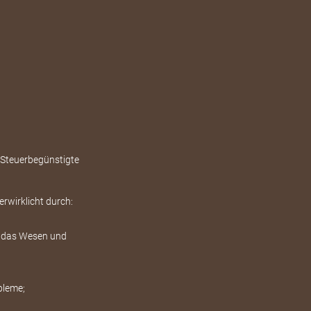
 “Steuerbegünstigte
rwirklicht durch:
r das Wesen und
bleme;