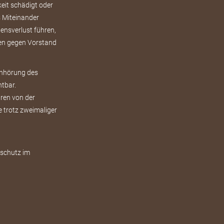
eit schädigt oder
s Miteinander
ensverlust führen,
gen gegen Vorstand
Anhörung des
htbar.
ren von der
e trotz zweimaliger
rschutz im