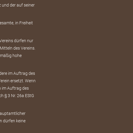
 und der auf seiner
esamte, in Freiheit
s Vereins dürfen nur
itteln des Vereins.
ismäßig hohe
dere im Auftrag des
rein ersetzt. Wenn
h im Auftrag des
h § 3 Nr. 26a EStG
hauptamtlicher
n dürfen keine