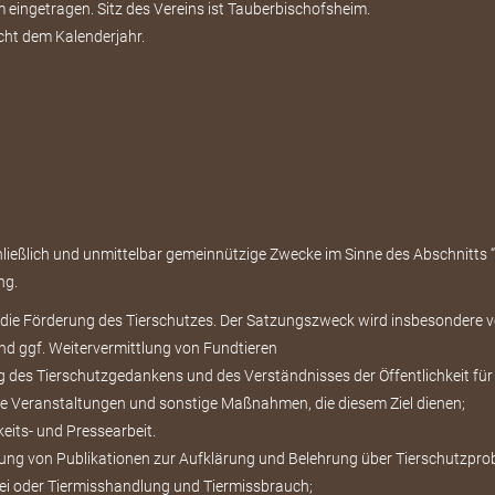
eingetragen. Sitz des Vereins ist Tauberbischofsheim.
cht dem Kalenderjahr.
chließlich und unmittelbar gemeinnützige Zwecke im Sinne des Abschnitts
ng.
t die Förderung des Tierschutzes. Der Satzungszweck wird insbesondere ve
d ggf. Weitervermittlung von Fundtieren
g des Tierschutzgedankens und des Verständnisses der Öffentlichkeit fü
ie Veranstaltungen und sonstige Maßnahmen, die diesem Ziel dienen;
eits- und Pressearbeit.
ung von Publikationen zur Aufklärung und Belehrung über Tierschutzpro
rei oder Tiermisshandlung und Tiermissbrauch;