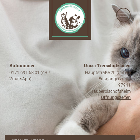
Toggle
navigat
Rufnummer
Unser Tierschutzladen
0171 691 68 01 (AB /
Hauptstraße 20 (Untere
WhatsApp)
Fußgängerzone)
97941
Tauberbischofsheim
Öffnungszeiten