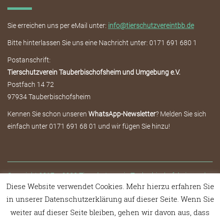
Sie erreichen uns per eMail unter:
info@tierschutzvereintbb.de
Bitte hinterlassen Sie uns eine Nachricht unter: 0171 691 680 1
Postanschrift:
Tierschutzverein Tauberbischofsheim und Umgebung e.V.
Postfach 14 72
97934 Tauberbischofsheim
Kennen Sie schon unseren
WhatsApp-Newsletter
? Melden Sie sich
einfach unter 0171 691 68 01 und wir fügen Sie hinzu!
Copyright 2017 – 2020 Tierschutzverein Tauberbischofsheim und
Diese Website verwendet Cookies. Mehr hierzu erfahren Sie
Umgebung e.V.
in unserer Datenschutzerklärung auf dieser Seite. Wenn Sie
Kontakt
Satzung
Impressum
Datenschutzerklärung
weiter auf dieser Seite bleiben, gehen wir davon aus, dass